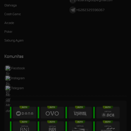
hebat99group@gmail.com
Olahraga
+6282325596067
Crash Game
Arcade
Poker
Sabung Ayam
Komunitas
Facebook
Instagram
Telegram