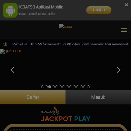
×
HEBAT99 Aplikasi Mobile
UNDUH
Jangan tampilkan lagi hari ini
ampai 30-Sep-2026 14.59.59. Selama waktu ini, PP Virtual Sports permainan tidak akan tersedi
Daftar
Masuk
JACKPOT
PLAY