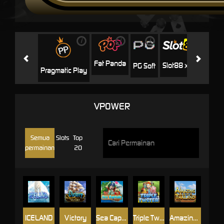
i
i
i
i
i
Facha
Fat Panda
Slot88 x PP
PG Soft
Pragmatic Play
VPOWER
Semua
Slots
Top
permainan
20
ICELAND
Victory
Sea Captain
Triple Twister
Amazing Thailand