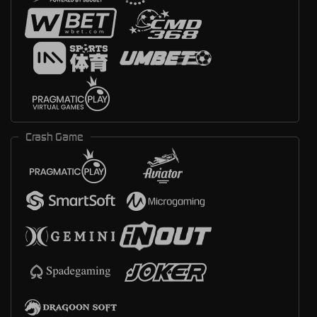
Crash Game