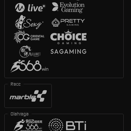
Race
Olahraga