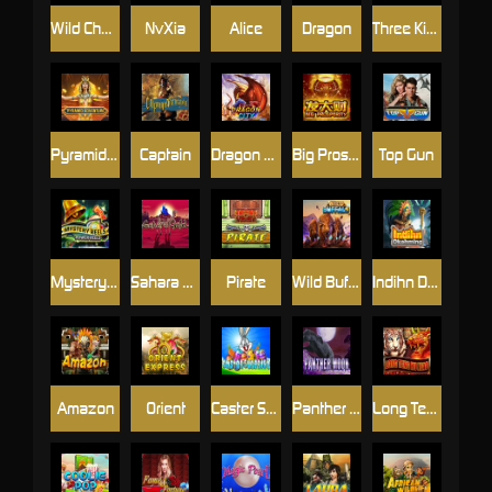
Wild Chuco
NvXia
Alice
Dragon
Three Kingdoms
Pyramid Adventure
Captain
Dragon City
Big Prosperity
Top Gun
Mystery Reels Power Reels
Sahara Gold
Pirate
Wild Buffalo
Indihn Dkehming
Amazon
Orient
Caster Surprise
Panther Moon
Long Teng Hu Xiao