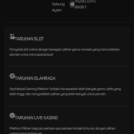
+62823255
Sabung
96067
Ayam
TARUHAN SLOT
Penyedia slot online dengan beragam pilihan game menarik yang memudahkan
pemain untuk mencapai jackpot
TARUHAN OLAHRAGA
Sportsbook Gaming Platform Terbaik menawarkan lebih banyak game, odds yang
lebih tinggi, dan menyediakan pilihan yang lebih banyak untuk pemain.
TARUHAN LIVE KASINO
Platform Pilihan bagi perusahaan-perusahaan terbaik di dunia, dengan pilihan
variasi game terbanyak