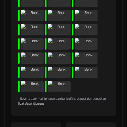
* Selama bank maintenance dan bank offline deposit dan penarikan
tidak dapat diproses