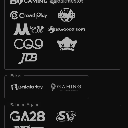
Poker
Sabung Ayam