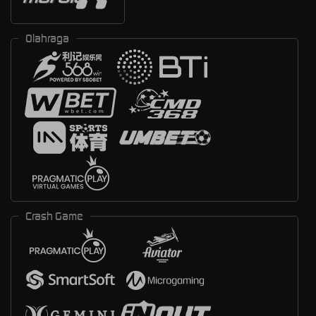
Olahraga
Crash Game