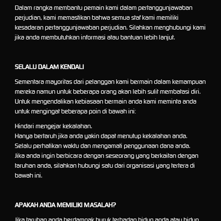
Dalam rangka membantu pemain kami dalam pertanggunjawaban
perjudian, kami memastikan bahwa semua staf kami memiliki
kesadaran pertanggunjawaban perjudian. Silahkan menghubungi kami
jika anda membutuhkan informasi atau bantuan lebih lanjut.
SELALU DALAM KENDALI
Sementara mayoritas dari pelanggan kami bermain dalam kemampuan
mereka namun untuk beberapa orang akan lebih sulit membatasi diri.
Untuk mengendalikan kebiasaan bermain anda kami meminta anda
untuk mengingat beberapa poin di bawah ini:
Hindari mengejar kekalahan.
Hanya bertaruh jika anda yakin dapat menutup kekalahan anda.
Selalu perhatikan waktu dan mengamati penggunaan dana anda.
Jika anda ingin berbicara dengan seseorang yang berkaitan dengan
taruhan anda, silahkan hubungi satu dari organisasi yang tertera di
bawah ini.
APAKAH ANDA MEMILIKI MASALAH?
Jika taruhan anda berdampak buruk terhadap hidup anda atau hidup