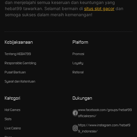
dan menjelajahi semua keseruan dan keuntungan yang
hebat99 tawarkan. Selamat bermain di
situs slot gacor
dan
semoga sukses dalam meraih kemenangan!
Kebijaksanaan
Platform
Tentang HEBAT99
Promosi
Responsible Gambling
Loyalty
Pusat Bantuan
Referral
Syarat dan Ketentuan
Kategori
Dukungan
Hot Games
www.facebook.com/groups/hebat99
officialresmi/
Slots
https://www.instagram.com/hebat9
Live Casino
9_indonesia/