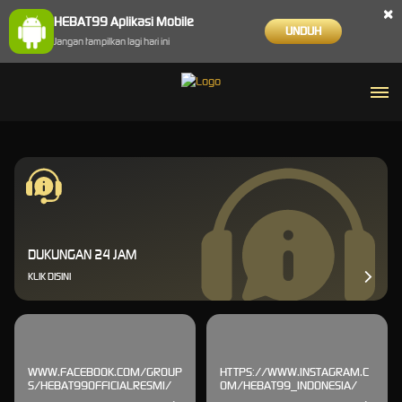
×
HEBAT99 Aplikasi Mobile
UNDUH
Jangan tampilkan lagi hari ini
DUKUNGAN 24 JAM
KLIK DISINI
WWW.FACEBOOK.COM/GROUP
HTTPS://WWW.INSTAGRAM.C
S/HEBAT99OFFICIALRESMI/
OM/HEBAT99_INDONESIA/