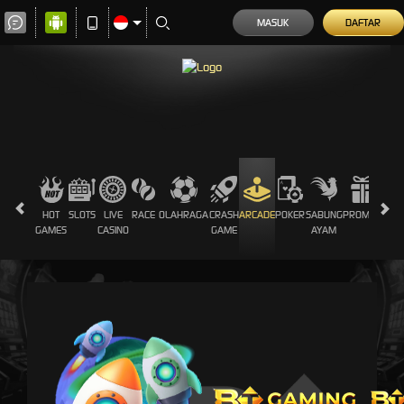
MASUK
DAFTAR
HOT
SLOTS
LIVE
RACE
OLAHRAGA
CRASH
ARCADE
POKER
SABUNG
PROMOSI
GAMES
CASINO
GAME
AYAM