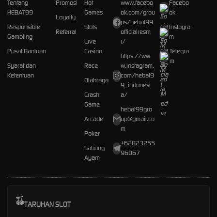
Tentang
Promosi
Hot
www.facebo
Facebo
HEBAT99
Games
ok.com/grou
ok
Loyalty
ps/hebat99
Responsible
Slots
Instagra
Referral
officialresm
Gambling
m
Live
i/
Pusat Bantuan
Casino
Telegra
https://ww
m
Syarat dan
Race
w.instagram.
Ketentuan
com/hebat9
Olahraga
9_indonesi
Crash
a/
Game
hebat99gro
Arcade
up@gmail.co
m
Poker
+62823255
Sabung
96067
Ayam
TARUHAN SLOT